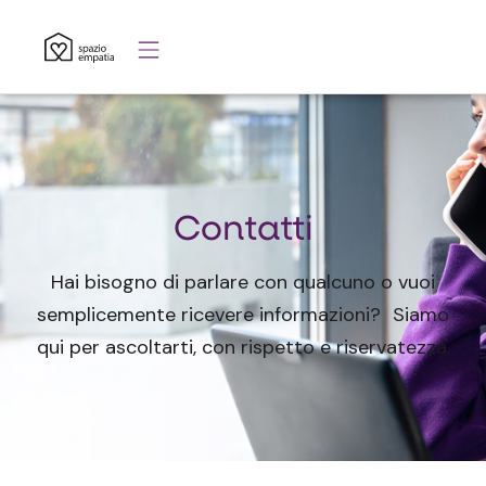
Vai
al
contenuto
Contatti
Hai bisogno di parlare con qualcuno o vuoi
semplicemente ricevere informazioni? Siamo
qui per ascoltarti, con rispetto e riservatezza.