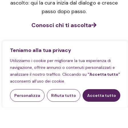
ascolto: qui la cura inizia dal dialogo e cresce
passo dopo passo.
Conosci chi ti ascolta
Teniamo alla tua privacy
Utilizziamo i cookie per migliorare la tua esperienza di
navigazione, offrire annunci o contenuti personalizzati e
Un aiuto su misura per te
analizzare il nostro traffico. Cliccando su
“Accetta tutto”
acconsenti all’uso dei cookie.
Ogni persona vive momenti diversi, e per
ciascuno serve uno spazio diverso. In Spazio
Personalizza
Rifiuta tutto
Accetta tutto
Empatia trovi professionisti pronti ad ascoltarti
e accompagnarti in percorsi di sostegno,
prevenzione e crescita personale.